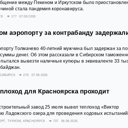
бщение между Пекином и Иркутском было приостановле
ичиной стала пандемия коронавируса.
СК
177
07.08.2026
ом аэропорту за контрабанду задержал
опорту Толмачево 40-летний мужчина был задержан за п
 суммы денег. Об этом рассказали в Сибирском таможен
 пытался вывезти наличные купюры в эквиваленте 33 ты
рбайджан.
СИБИРСК
270
07.08.2026
еплоход для Красноярска проходит
строительный завод 25 июля вывел теплоход «Виктор
ию Ладожского озера для проведения ходовых испытаний
ОРТ
ТУРИЗМ
КРАСНОЯРСК
737
06.08.2026