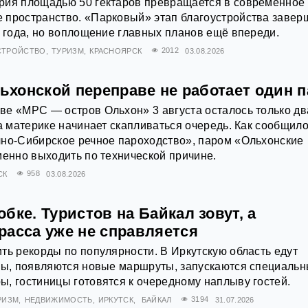
рия площадью 50 гектаров превращается в современное
 пространство. «Парковый» этап благоустройства завер
6 года, но воплощение главных планов ещё впереди.
СТРОЙСТВО
ТУРИЗМ
КРАСНОЯРСК
2012
03.08.2026
льхонской переправе не работает один 
е «МРС — остров Ольхон» 3 августа осталось только дв
на материке начинает скапливаться очередь. Как сообщило
чно‑Сибирское речное пароходство», паром «Ольхонские
менно выходить по технической причине.
СК
958
03.08.2026
бке. Туристов на Байкал зовут, а
расса уже не справляется
ть рекорды по популярности. В Иркутскую область едут
аны, появляются новые маршруты, запускаются специаль
, гостиницы готовятся к очередному наплыву гостей.
РИЗМ
НЕДВИЖИМОСТЬ
ИРКУТСК
БАЙКАЛ
3194
31.07.2026