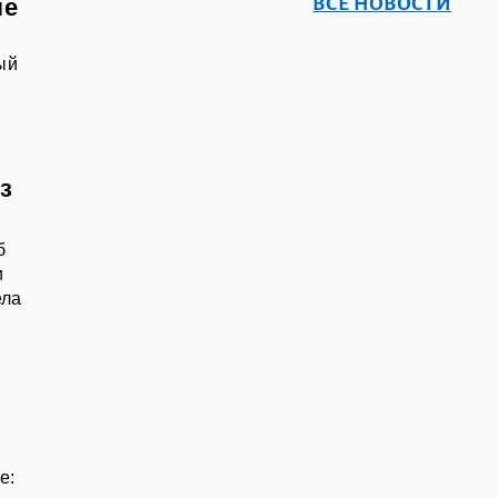
ВСЕ НОВОСТИ
ле
ый
з
б
и
ела
е: