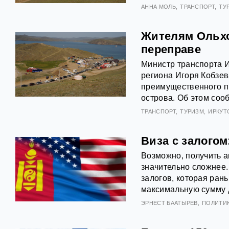
АННА МОЛЬ
ТРАНСПОРТ
ТУ
Жителям Ольхо
переправе
Министр транспорта 
региона Игоря Кобзе
преимущественного п
острова. Об этом соо
ТРАНСПОРТ
ТУРИЗМ
ИРКУТ
Виза с залогом
Возможно, получить а
значительно сложнее
залогов, которая ран
максимальную сумму д
ЭРНЕСТ БААТЫРЕВ
ПОЛИТИ