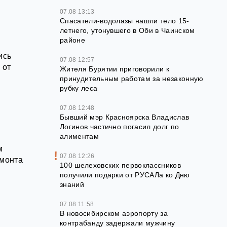
07.08 13:13
Спасатели-водолазы нашли тело 15-
летнего, утонувшего в Оби в Чаинском
районе
ись
07.08 12:57
 от
Жителя Бурятии приговорили к
принудительным работам за незаконную
рубку леса
07.08 12:48
Бывший мэр Красноярска Владислав
Логинов частично погасил долг по
алиментам
м
07.08 12:26
емонта
100 шелеховских первоклассников
получили подарки от РУСАЛа ко Дню
знаний
07.08 11:58
В новосибирском аэропорту за
контрабанду задержали мужчину