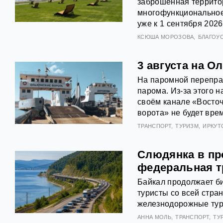
заброшенная террито
многофункциональное
уже к 1 сентября 202
КСЮША МОРОЗОВА
БЛАГОУ
3 августа на О
На паромной переправ
парома. Из‑за этого 
своём канале «Восто
ворота» не будет вре
ТРАНСПОРТ
ТУРИЗМ
ИРКУТ
Слюдянка в про
федеральная т
Байкал продолжает би
туристы со всей стр
железнодорожные туры
АННА МОЛЬ
ТРАНСПОРТ
ТУ