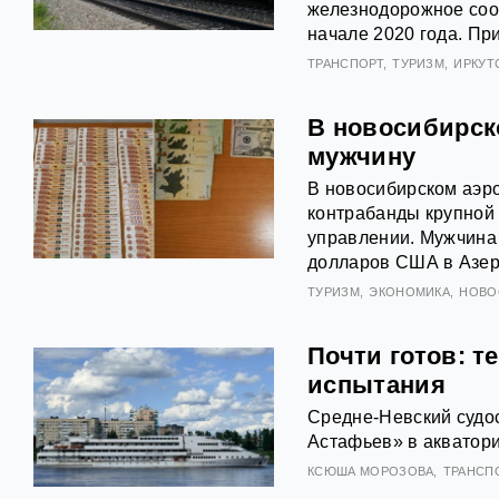
железнодорожное соо
начале 2020 года. Пр
ТРАНСПОРТ
ТУРИЗМ
ИРКУТ
В новосибирск
мужчину
В новосибирском аэр
контрабанды крупной
управлении. Мужчина
долларов США в Азе
ТУРИЗМ
ЭКОНОМИКА
НОВО
Почти готов: т
испытания
Средне-Невский судо
Астафьев» в акватор
КСЮША МОРОЗОВА
ТРАНСП