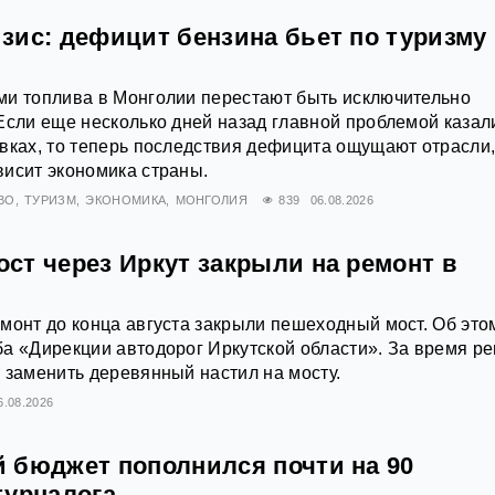
зис: дефицит бензина бьет по туризму
ми топлива в Монголии перестают быть исключительно
Если еще несколько дней назад главной проблемой казал
вках, то теперь последствия дефицита ощущают отрасли,
исит экономика страны.
ВО
ТУРИЗМ
ЭКОНОМИКА
МОНГОЛИЯ
839
06.08.2026
ст через Иркут закрыли на ремонт в
монт до конца августа закрыли пешеходный мост. Об это
а «Дирекции автодорог Иркутской области». За время р
 заменить деревянный настил на мосту.
6.08.2026
 бюджет пополнился почти на 90
турналога