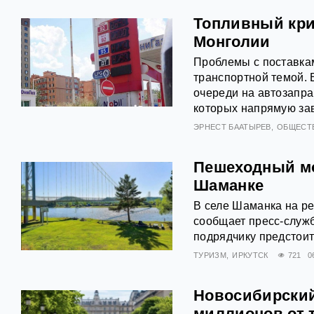
Топливный кри
Монголии
Проблемы с поставка
транспортной темой. 
очереди на автозапра
которых напрямую зав
ЭРНЕСТ БААТЫРЕВ
ОБЩЕСТ
Пешеходный мо
Шаманке
В селе Шаманка на ре
сообщает пресс‑служб
подрядчику предстоит
ТУРИЗМ
ИРКУТСК
721
0
Новосибирский
миллионов от 