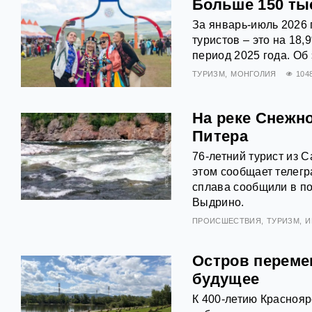
Больше 150 ты
За январь-июль 2026 
туристов – это на 18,
период 2025 года. Об
ТУРИЗМ
МОНГОЛИЯ
104
На реке Снежн
Питера
76‑летний турист из 
этом сообщает телегр
сплава сообщили в по
Выдрино.
ПРОИСШЕСТВИЯ
ТУРИЗМ
И
Остров переме
будущее
К 400-летию Красноя