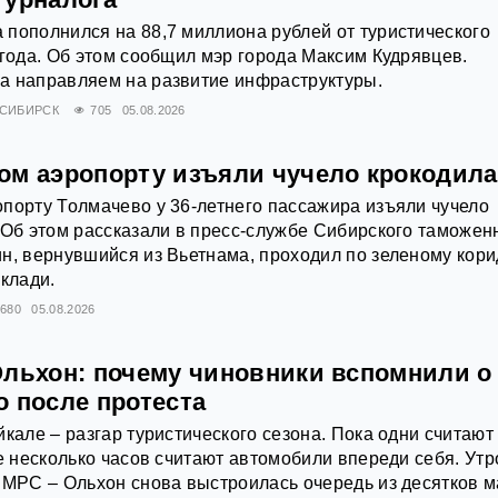
пополнился на 88,7 миллиона рублей от туристического
 года. Об этом сообщил мэр города Максим Кудрявцев.
а направляем на развитие инфраструктуры.
СИБИРСК
705
05.08.2026
ом аэропорту изъяли чучело крокодила
порту Толмачево у 36-летнего пассажира изъяли чучело
 Об этом рассказали в пресс-службе Сибирского таможен
н, вернувшийся из Вьетнама, проходил по зеленому кор
 клади.
680
05.08.2026
Ольхон: почему чиновники вспомнили о
о после протеста
йкале – разгар туристического сезона. Пока одни считают
же несколько часов считают автомобили впереди себя. Утр
 МРС – Ольхон снова выстроилась очередь из десятков 