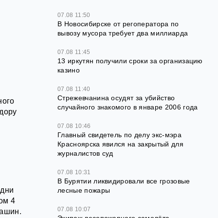
07.08 11:50
В Новосибирске от регоператора по
вывозу мусора требует два миллиарда
07.08 11:45
13 иркутян получили сроки за организацию
казино
07.08 11:40
Стрежевчанина осудят за убийство
ного
случайного знакомого в январе 2006 года
идору
07.08 10:46
Главный свидетель по делу экс-мэра
Красноярска явился на закрытый для
журналистов суд
07.08 10:31
В Бурятии ликвидировали все грозовые
 дни
лесные пожары
ом 4
07.08 10:07
машин.