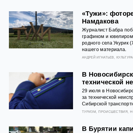
«Тужи»: фотор
Намдакова
Журналист Бабра побы
графиком и ювелиром
родного села Укурик (
нашего материала.
АНДРЕЙ ИГНАТЬЕВ
КУЛЬТУРА
В Новосибирске
технической н
29 июля в Новосибирс
за технической неисп
Сибирской транспорт
ТУРИЗМ
ПРОИСШЕСТВИЯ
Н
В Бурятии кап