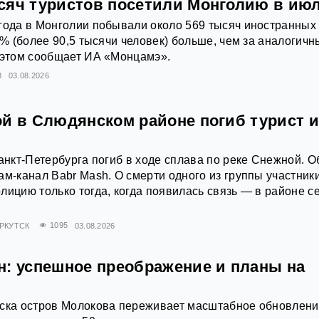
сяч туристов посетили Монголию в ию
года в Монголии побывали около 569 тысяч иностранных
9% (более 90,5 тысячи человек) больше, чем за аналогичн
 этом сообщает ИА «Монцамэ».
8
03.08.2026
ой в Слюдянском районе погиб турист и
Санкт‑Петербурга погиб в ходе сплава по реке Снежной. О
ам‑канал Babr Mash. О смерти одного из группы участник
лицию только тогда, когда появилась связь — в районе с
РКУТСК
1095
03.08.2026
н: успешное преображение и планы на
рска остров Молокова переживает масштабное обновлени