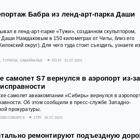
епортаж Бабра из ленд-арт-парка Даши
вал в ленд-арт-парке «Тужи», созданном скульптором,
 Даши Намдаковым в 150 километрах от Читы, близ его
Хилокский округ). Для чего туда стоит съездить, узнаете и
ТУРИЗМ
ЗАБАЙКАЛЬЕ
10110
31.07.2026
 самолет S7 вернулся в аэропорт из-з
еисправности
ке самолет авиакомпании «Сибирь» вернулся в аэропорт
равности. Об этом сообщили в пресс-службе Западно-
ной прокуратуры.
ОВОСИБИРСК
1335
30.07.2026
итально ремонтируют подъездную дорог