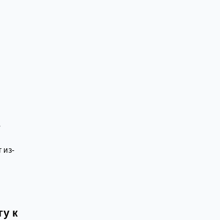
з
а
 из-
у к