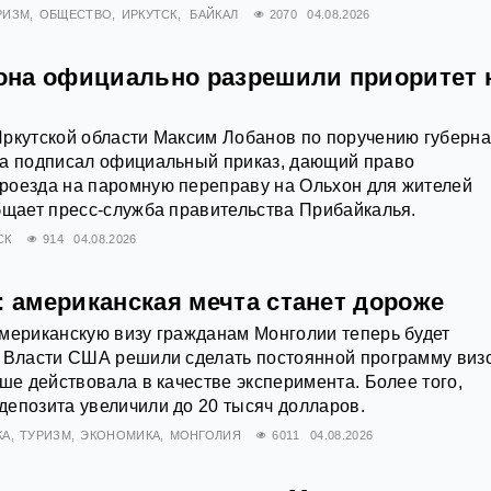
РИЗМ
ОБЩЕСТВО
ИРКУТСК
БАЙКАЛ
2070
04.08.2026
на официально разрешили приоритет 
Иркутской области Максим Лобанов по поручению губерн
ва подписал официальный приказ, дающий право
роезда на паромную переправу на Ольхон для жителей
бщает пресс‑служба правительства Прибайкалья.
СК
914
04.08.2026
: американская мечта станет дороже
мериканскую визу гражданам Монголии теперь будет
. Власти США решили сделать постоянной программу виз
ьше действовала в качестве эксперимента. Более того,
епозита увеличили до 20 тысяч долларов.
КА
ТУРИЗМ
ЭКОНОМИКА
МОНГОЛИЯ
6011
04.08.2026