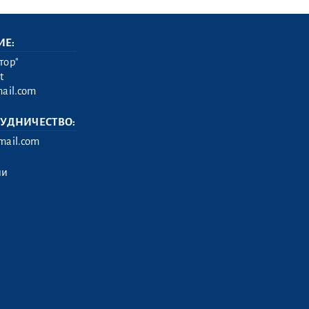
ИЕ:
тор"
t
ail.com
РУДНИЧЕСТВО:
ail.com
ии