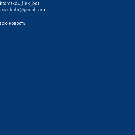
@tomsk24_link_bot
omsk.babr@gmail.com
вою новость