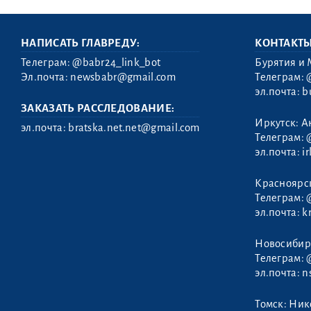
НАПИСАТЬ ГЛАВРЕДУ:
КОНТАКТ
Телеграм:
@babr24_link_bot
Бурятия и 
Эл.почта:
newsbabr@gmail.com
Телеграм:
эл.почта:
b
ЗАКАЗАТЬ РАССЛЕДОВАНИЕ:
Иркутск: А
эл.почта:
bratska.net.net@gmail.com
Телеграм:
эл.почта:
i
Красноярс
Телеграм:
эл.почта:
k
Новосибир
Телеграм:
эл.почта:
n
Томск: Ни