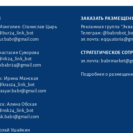
Ы
ЗАКАЗАТЬ РАЗМЕЩЕН
Монголия: Станислав Цырь
Рекламная группа "Эква
@bur24_link_bot
Телеграм:
@babrobot_bo
ur.babr@gmail.com
эл.почта:
eqquatoria@gm
настасия Суворова
СТРАТЕГИЧЕСКОЕ СОТ
@irk24_link_bot
эл.почта:
babrmarket@gm
rkbabr24@gmail.com
Подробнее о размещен
к: Ирина Манская
@kras24_link_bot
rasyar.babr@gmail.com
ск: Алина Обская
@nsk24_link_bot
sk.babr@gmail.com
колай Ушайкин