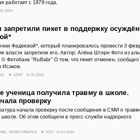
я работает с 1979 года.
.01.2024
и запретили пикет в поддержку осуждё
ой*
ении Фадеевой*, который планировалось провести 3 фев
кие власти запретили его. Автор: Алёна Штерн Фото из ал
" © Фотобанк "RuBabr" О том, что пикет отменен, сообщи
н Исаков.
СК
12957
31.01.2024
е ученица получила травму в школе.
ачала проверку
ратура начала проверку после сообщения в СМИ о травм
 школе. Об этом сообщили в пресс-службе надзорного
НИЕ
НОВОСИБИРСК
5724
31.01.2024