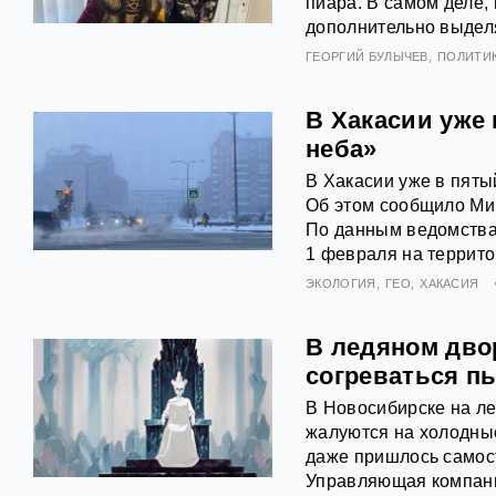
пиара. В самом деле, 
дополнительно выдел
ГЕОРГИЙ БУЛЫЧЕВ
ПОЛИТИ
В Хакасии уже
неба»
В Хакасии уже в пяты
Об этом сообщило Мин
По данным ведомства,
1 февраля на террито
ЭКОЛОГИЯ
ГЕО
ХАКАСИЯ
В ледяном двор
согреваться п
В Новосибирске на л
жалуются на холодные
даже пришлось самост
Управляющая компани