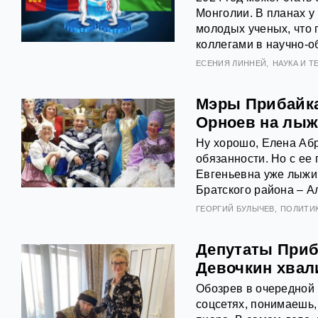
Монголии. В планах у
молодых ученых, что 
коллегами в научно-о
ЕСЕНИЯ ЛИННЕЙ
НАУКА И 
Мэры Прибайка
Орноев на лыж
Ну хорошо, Елена Аб
обязанности. Но с ее
Евгеньевна уже лыжи, 
Братского района – 
ГЕОРГИЙ БУЛЫЧЕВ
ПОЛИТИ
Депутаты Приба
Девочкин хвал
Обозрев в очередной 
соцсетях, понимаешь,