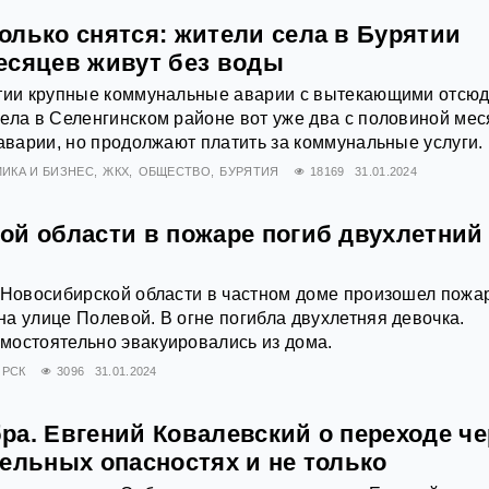
олько снятся: жители села в Бурятии
есяцев живут без воды
ятии крупные коммунальные аварии с вытекающими отсю
ела в Селенгинском районе вот уже два с половиной мес
 аварии, но продолжают платить за коммунальные услуги.
ИКА И БИЗНЕС
ЖКХ
ОБЩЕСТВО
БУРЯТИЯ
18169
31.01.2024
ой области в пожаре погиб двухлетний
 Новосибирской области в частном доме произошел пожа
а улице Полевой. В огне погибла двухлетняя девочка.
мостоятельно эвакуировались из дома.
РСК
3096
31.01.2024
ра. Евгений Ковалевский о переходе че
ельных опасностях и не только