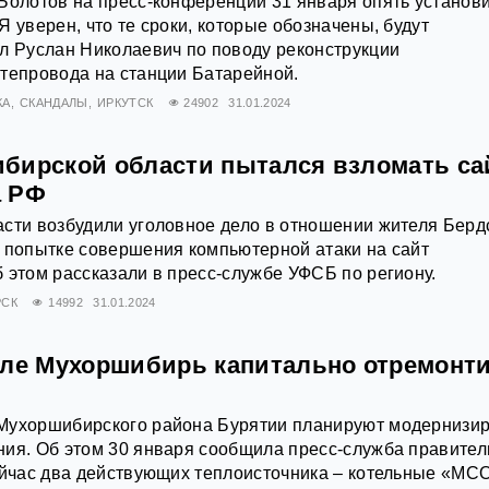
Болотов на пресс-конференции 31 января опять установ
 уверен, что те сроки, которые обозначены, будут
л Руслан Николаевич по поводу реконструкции
тепровода на станции Батарейной.
КА
СКАНДАЛЫ
ИРКУТСК
24902
31.01.2024
бирской области пытался взломать са
а РФ
сти возбудили уголовное дело в отношении жителя Берд
 попытке совершения компьютерной атаки на сайт
 этом рассказали в пресс-службе УФСБ по региону.
СК
14992
31.01.2024
еле Мухоршибирь капитально отремонт
Мухоршибирского района Бурятии планируют модернизи
ия. Об этом 30 января сообщила пресс-служба правител
ейчас два действующих теплоисточника – котельные «МС