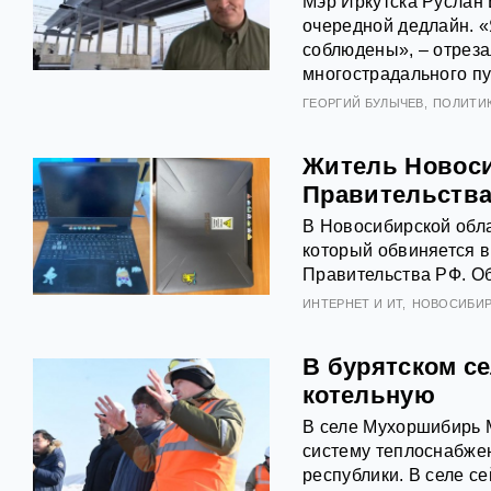
Мэр Иркутска Руслан 
очередной дедлайн. «Я
соблюдены», – отреза
многострадального пу
ГЕОРГИЙ БУЛЫЧЕВ
ПОЛИТИ
Житель Новоси
Правительств
В Новосибирской обла
который обвиняется в
Правительства РФ. Об
ИНТЕРНЕТ И ИТ
НОВОСИБИР
В бурятском с
котельную
В селе Мухоршибирь 
систему теплоснабжен
республики. В селе с