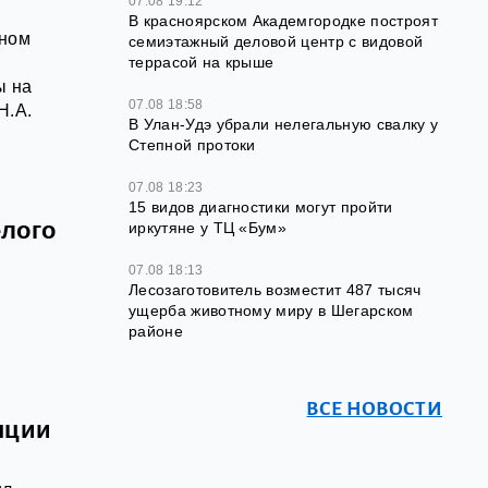
07.08 19:12
В красноярском Академгородке построят
пном
семиэтажный деловой центр с видовой
террасой на крыше
ы на
07.08 18:58
H.A.
В Улан-Удэ убрали нелегальную свалку у
Степной протоки
07.08 18:23
15 видов диагностики могут пройти
елого
иркутяне у ТЦ «Бум»
07.08 18:13
Лесозаготовитель возместит 487 тысяч
ущерба животному миру в Шегарском
районе
ВСЕ НОВОСТИ
нции