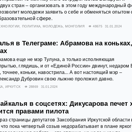
 двух стран – организовать в этом году международный 
позволит молодежи заявить о себе и обменяться опытом 
бразовательной сфере.
ТЕХНОЛОГИИ
ПОЛИТИКА
МОЛОДЕЖЬ
МОНГОЛИЯ
48675
31.01.2024
лья в Телеграме: Абрамова на коньках
ах
рамова еще не мэр Тулуна, а только исполняющая
 прытью, глядишь, и от «Единой России» двинут, недаром
точнее, коньки, навострила... А вот настоящий мэр –
Александр Дубровин свою лыжню проложил давно.
КА
ИРКУТСК
28869
31.01.2024
йкалья в соцсетях: Дикусарова печет 
ится правами пилота
раз страницы депутатов Заксобрания Иркутской области 
 что пока четвертый созыв недорабатывает в плане ярког