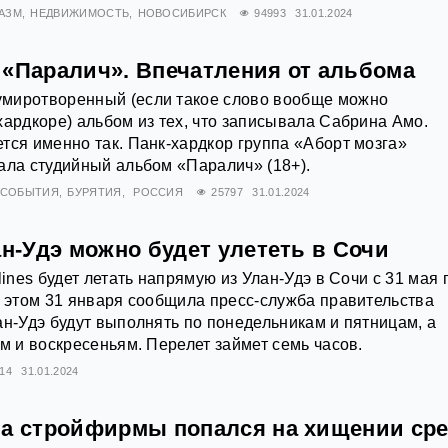
АЗМ
НЕДВИЖИМОСТЬ
НОВОСИБИРСК
94993
31.01.2024
 «Паралич». Впечатления от альбома
миротворенный (если такое слово вообще можно
хардкоре) альбом из тех, что записывала Сабрина Амо.
тся именно так. Панк-хардкор группа «Аборт мозга»
ала студийный альбом «Паралич» (18+).
СОБЫТИЯ
БУРЯТИЯ
РОССИЯ
25797
31.01.2024
ан-Удэ можно будет улететь в Сочи
lines будет летать напрямую из Улан-Удэ в Сочи с 31 мая 
б этом 31 января сообщила пресс-служба правительства
ан-Удэ будут выполнять по понедельникам и пятницам, а
ам и воскресеньям. Перелет займет семь часов.
14
31.01.2024
ва стройфирмы попался на хищении ср