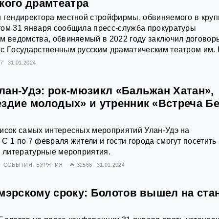
кoгo дpaмтeaтpa
и гендиректора местной стройфирмы, обвиняемого в кру
том 31 января сообщила пресс-служба прокуратуры
м ведомства, обвиняемый в 2022 году заключил договор
с Гocyдapcтвeнным pyccким дpaмaтичecким тeaтpoм им. 
67
31.01.2024
ан-Удэ: рок-мюзикл «‎Бальжан Хатан»‎,
ездие молодых» и утренник «Встреча Б
писок самых интересных мероприятий Улан-Удэ на
С 1 по 7 февраля жители и гости города смогут посетить
и литературные мероприятия.
СОБЫТИЯ
БУРЯТИЯ
32568
31.01.2024
 мэрскому сроку: Болотов вышел на ста