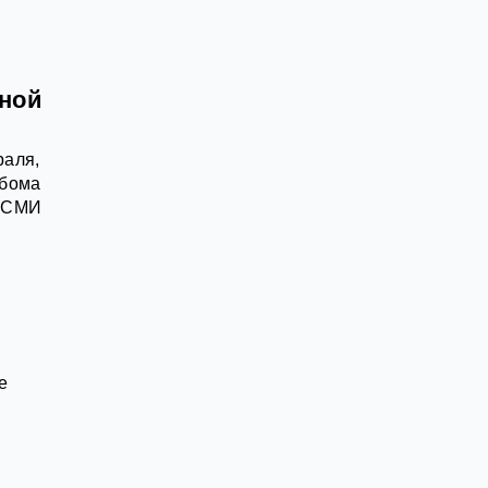
нной
раля,
ьбома
л СМИ
е