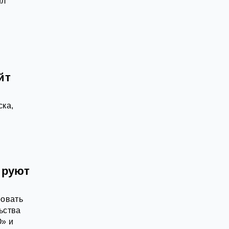
ил
йт
ска,
ируют
ровать
ьства
О» и