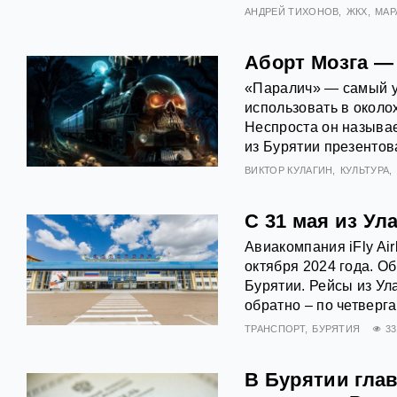
АНДРЕЙ ТИХОНОВ
ЖКХ
МАР
Аборт Мозга —
«Паралич» — самый у
использовать в около
Неспроста он называе
из Бурятии презентов
ВИКТОР КУЛАГИН
КУЛЬТУРА
С 31 мая из Ул
Авиакомпания iFly Air
октября 2024 года. О
Бурятии. Рейсы из Ул
обратно – по четверг
ТРАНСПОРТ
БУРЯТИЯ
33
В Бурятии гла