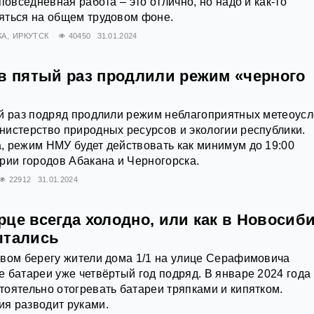
повседневная работа – это отлично, но надо и как-то
яться на общем трудовом фоне.
КА
ИРКУТСК
40450
31.01.2024
 в пятый раз продлили режим «черного
й раз подряд продлили режим неблагоприятных метеоусл
истерство природных ресурсов и экологии республики.
 режим НМУ будет действовать как минимум до 19:00
рии городов Абакана и Черногорска.
22912
31.01.2024
це всегда холодно, или как в Новосиб
ытались
евом берегу жители дома 1/1 на улице Серафимовича
 батареи уже четвёртый год подряд. В январе 2024 года
оятельно отогревать батареи тряпками и кипятком.
я разводит руками.