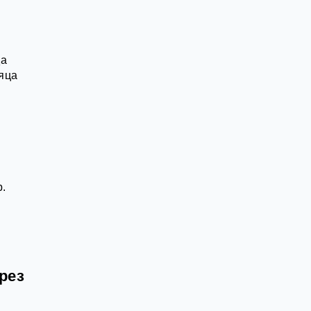
да
яца
р.
рез