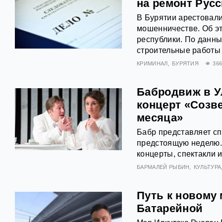
на ремонт Pycc
В Бурятии арестовал
мошенничестве. Об э
республики. По данны
строительные работы 
КРИМИНАЛ
БУРЯТИЯ
36
Бабродвиж в Ул
концерт «Созв
месяца»
Бабр представляет с
предстоящую неделю. 
концерты, спектакли 
БАРМАЛЕЙ РЫБИН
КУЛЬТУРА
Путь к новому
Батарейной