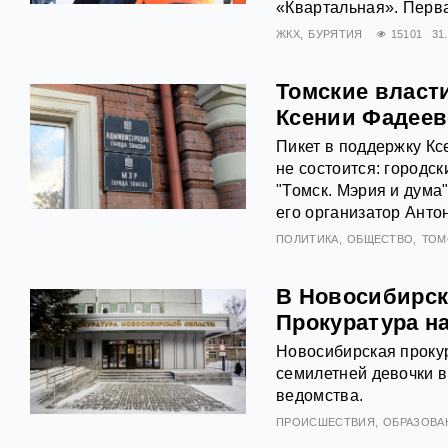
«Квартальная». Перва
ЖКХ
БУРЯТИЯ
15101
31
Томские власт
Ксении Фадеев
Пикет в поддержку Кс
не состоится: городс
"Томск. Мэрия и дума
его организатор Анто
ПОЛИТИКА
ОБЩЕСТВО
ТОМ
В Новосибирск
Прокуратура н
Новосибирская проку
семилетней девочки в
ведомства.
ПРОИСШЕСТВИЯ
ОБРАЗОВА