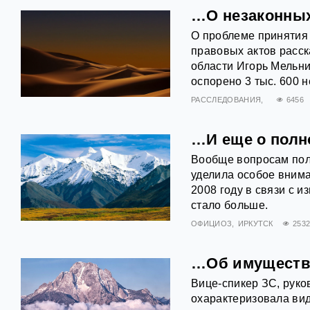
…О незаконных
О проблеме принятия
правовых актов расск
области Игорь Мельни
оспорено 3 тыс. 600 
РАССЛЕДОВАНИЯ
6456
…И еще о полн
Вообще вопросам пол
уделила особое внима
2008 году в связи с 
стало больше.
ОФИЦИОЗ
ИРКУТСК
253
…Об имуществе
Вице-спикер ЗС, рук
охарактеризовала ви