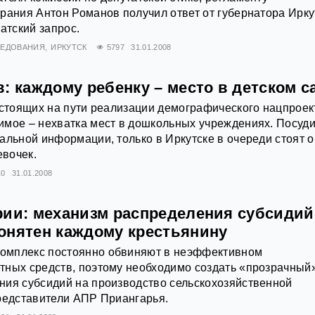
рания Антон Романов получил ответ от губернатора Ирку
атский запрос.
ЛЕДОВАНИЯ
ИРКУТСК
5797
31.01.2008
: каждому ребенку – место в детском с
 стоящих на пути реализации демографического нацпроек
имое – нехватка мест в дошкольных учреждениях. Посуд
альной информации, только в Иркутске в очереди стоят 
евочек.
10
31.01.2008
рии: механизм распределения субсидий
онятен каждому крестьянину
омплекс постоянно обвиняют в неэффективном
тных средств, поэтому необходимо создать «прозрачный
ния субсидий на производство сельскохозяйственной
редставители АПР Приангарья.