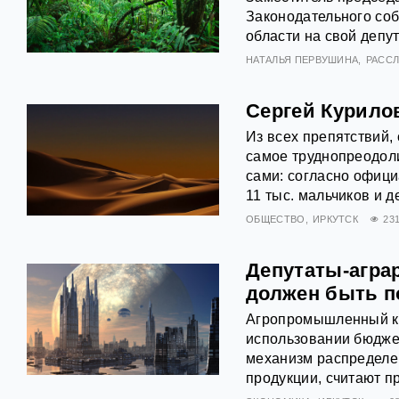
Законодательного соб
области на свой депут
НАТАЛЬЯ ПЕРВУШИНА
РАСС
Сергей Курилов
Из всех препятствий,
самое труднопреодол
сами: согласно офици
11 тыс. мальчиков и д
ОБЩЕСТВО
ИРКУТСК
23
Депутаты-агра
должен быть п
Агропромышленный к
использовании бюдже
механизм распределе
продукции, считают п