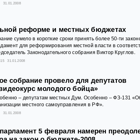
1
31.01.2008
ьной реформе и местных бюджетах
ание сумело в короткие сроки принять более 50-ти закон
дамент для реформирования местной власти в соответст
едседатель Законодательного собрания Виктор Круглов.
315
31.01.2008
ое собрание провело для депутатов
видеокурс молодого бойца»
собенно – депутатам местных Дум. Особенно – ФЗ-131 «О
анизации местного самоуправления в РФ».
5
31.01.2008
парламент 5 февраля намерен преодол
ра на закон о бюджете-2008