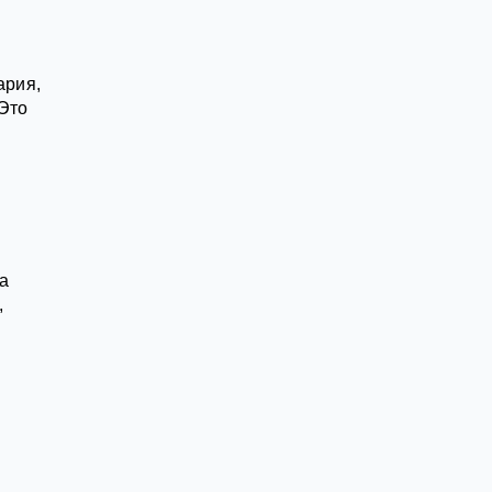
ария,
 Это
а
,