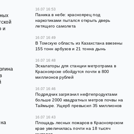
16.07 16:53
Паника в небе: красноярец под
нных
наркотиками пытался открыть дверь
тской
летящего самолета
о и
16.07 16:49
В Томскую область из Казахстана ввезены
155 тонн арбузов и 21 тонна дынь
16.07 16:48
Эскалаторы для станции метротрама в
рлина
Красноярске обойдутся почти в 800
в
миллионов рублей
й
16.07 16:46
Подрядчик загрязнил нефтепродуктами
больше 2000 квадратных метров почвы на
Таймыре. Ущерб превысил 35 миллионов
16.07 16:43
ина
Площадь лесных пожаров в Красноярском
крае увеличилась почти на 18 тысяч