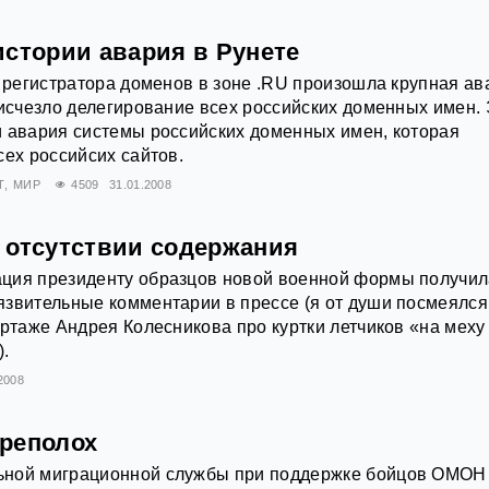
истории авария в Рунете
у регистратора доменов в зоне .RU произошла крупная ав
 исчезло делегирование всех российских доменных имен.
 авария системы российских доменных имен, которая
сех российсих сайтов.
Т
МИР
4509
31.01.2008
 отсутствии содержания
ция президенту образцов новой военной формы получил
звительные комментарии в прессе (я от души посмеялся
ортаже Андрея Колесникова про куртки летчиков «на меху
).
2008
реполох
ьной миграционной службы при поддержке бойцов ОМОН