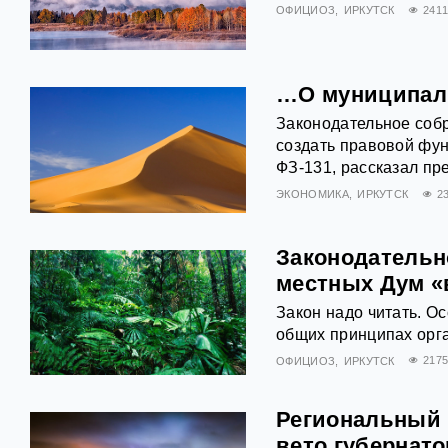
ОФИЦИОЗ
ИРКУТСК
241
…О муниципал
Законодательное собр
создать правовой фун
ФЗ-131, рассказал пр
ЭКОНОМИКА
ИРКУТСК
2
Законодательн
местных Дум «
Закон надо читать. О
общих принципах орг
ОФИЦИОЗ
ИРКУТСК
217
Региональный 
вето губернато