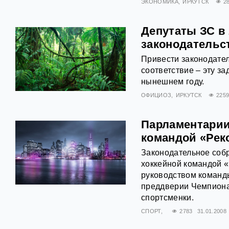
ЭКОНОМИКА
ИРКУТСК
2
Депутаты ЗС в
законодательс
Привести законодател
соответствие – эту з
нынешнем году.
ОФИЦИОЗ
ИРКУТСК
225
Парламентарии
командой «Рек
Законодательное собр
хоккейной командой «
руководством команды
преддверии Чемпионат
спортсменки.
СПОРТ
2783
31.01.2008