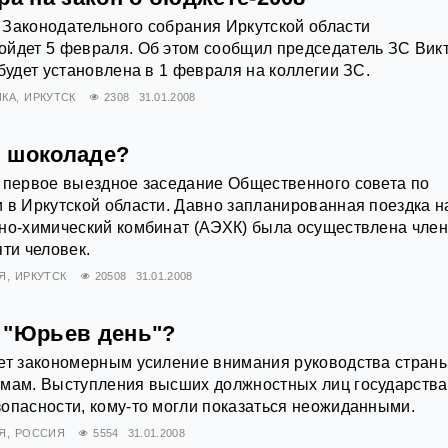
 Законодательного собрания Иркутской области
ойдет 5 февраля. Об этом сообщил председатель ЗС Вик
 будет установлена в 1 февраля на коллегии ЗС.
КА
ИРКУТСК
2308
31.01.2008
 шоколаде?
 первое выездное заседание Общественного совета по
 в Иркутской области. Давно запланированная поездка н
зно-химический комбинат (АЭХК) была осуществлена чле
яти человек.
Я
ИРКУТСК
20508
31.01.2008
 "Юрьев день"?
ет закономерным усиление внимания руководства страны
емам. Выступления высших должностных лиц государства
опасности, кому-то могли показаться неожиданными.
Я
РОССИЯ
5554
31.01.2008