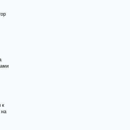
тор
а
нами
 к
 на