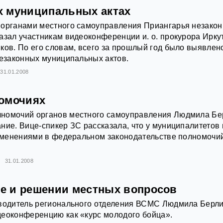
 муниципальных актах
 органами местного самоуправления Приангарья незако
азал участникам видеоконференции и. о. прокурора Ирку
ков. По его словам, всего за прошлый год было выявлен
незаконных муниципальных актов.
31.01.2008
омочиях
номочий органов местного самоуправления Людмила Бе
ние. Вице-спикер ЗС рассказала, что у муниципалитетов 
изменениями в федеральном законодательстве полномочи
2
31.01.2008
 и решении местных вопросов
оводитель регионального отделения ВСМС Людмила Берл
деоконференцию как «курс молодого бойца».