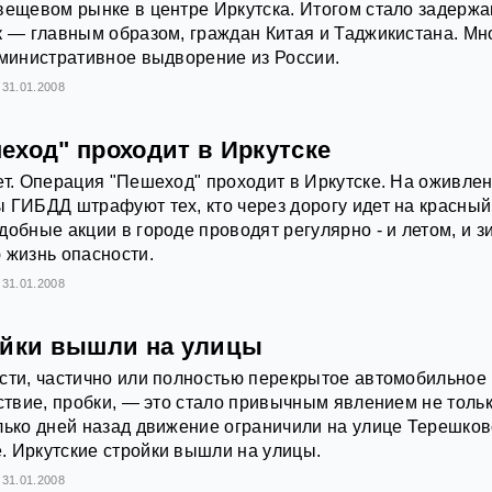
вещевом рынке в центре Иркутска. Итогом стало задерж
к — главным образом, граждан Китая и Таджикистана. Мн
дминистративное выдворение из России.
31.01.2008
еход" проходит в Иркутске
ет. Операция "Пешеход" проходит в Иркутске. На оживле
 ГИБДД штрафуют тех, кто через дорогу идет на красный
добные акции в городе проводят регулярно - и летом, и з
 жизнь опасности.
31.01.2008
ойки вышли на улицы
сти, частично или полностью перекрытое автомобильное
дствие, пробки, — это стало привычным явлением не тольк
лько дней назад движение ограничили на улице Терешков
 Иркутские стройки вышли на улицы.
31.01.2008