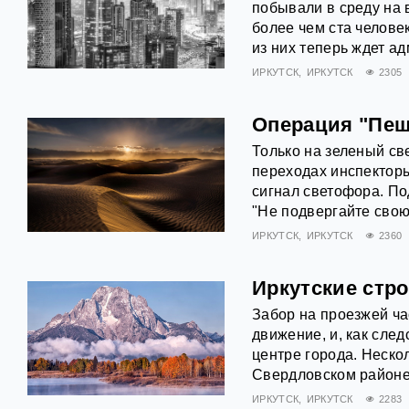
побывали в среду на 
более чем ста челове
из них теперь ждет а
ИРКУТСК
ИРКУТСК
2305
Операция "Пеш
Только на зеленый св
переходах инспекторы
сигнал светофора. По
"Не подвергайте свою
ИРКУТСК
ИРКУТСК
2360
Иркутские стр
Забор на проезжей ча
движение, и, как сле
центре города. Неско
Свердловском районе.
ИРКУТСК
ИРКУТСК
2283