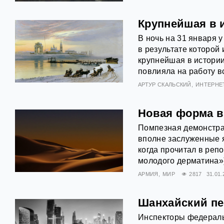
Крупнейшая в 
В ночь на 31 января 
в результате которой
крупнейшая в истории
повлияла на работу в
АРТУР СКАЛЬСКИЙ
ИНТЕРНЕ
Новая форма в
Помпезная демонстра
вполне заслуженные я
когда прочитал в реп
молодого дерматина»
АРМИЯ
МИР
2817
31.01.
Шанхайский пе
Инспекторы федерал